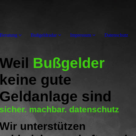
Beratung
Bußgeldradar
Impressum
Datenschutz
Weil
Bußgelder
keine gute
Geldanlage sind
sicher. machbar. datenschutz
Wir unterstützen