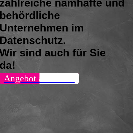
zahlreiche namhafte und
behördliche
Unternehmen im
Datenschutz
.
Wir sind auch für Sie
da!
Angebot anfordern