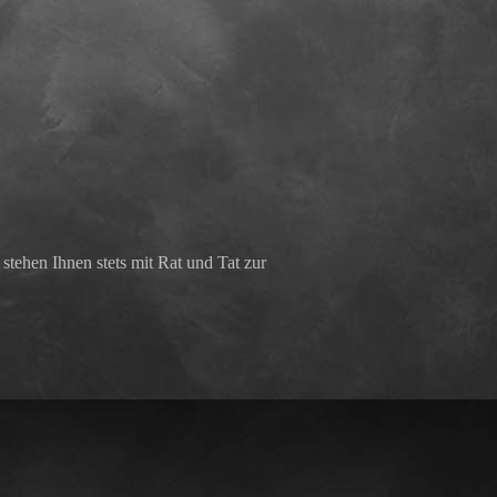
n
tehen Ihnen stets mit Rat und Tat zur