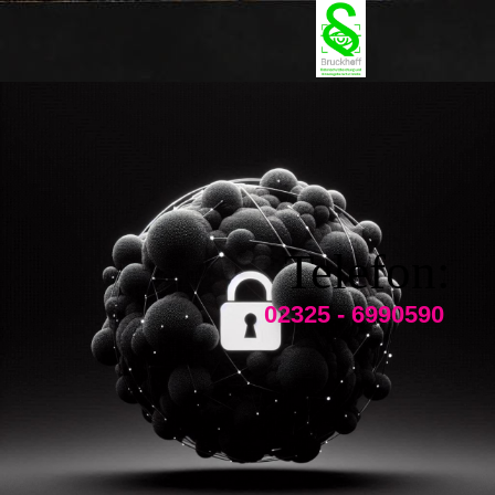
Telefon:
02325 - 6990590