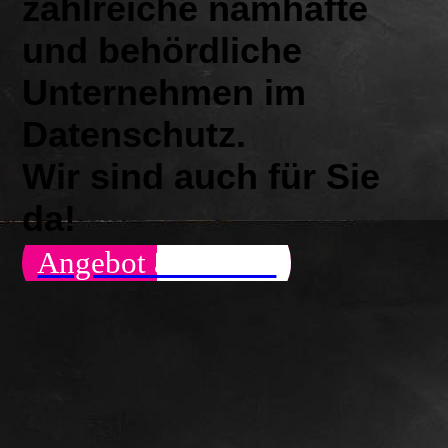
zahlreiche namhafte
und behördliche
Unternehmen im
Datenschutz
.
Wir sind auch für Sie
da!
Angebot anfordern